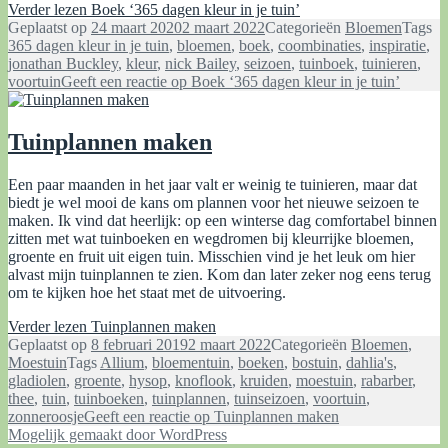
Verder lezen
Boek ‘365 dagen kleur in je tuin’
Geplaatst op
24 maart 2020
2 maart 2022
Categorieën
Bloemen
Tags
365 dagen kleur in je tuin
,
bloemen
,
boek
,
coombinaties
,
inspiratie
,
jonathan Buckley
,
kleur
,
nick Bailey
,
seizoen
,
tuinboek
,
tuinieren
,
voortuin
Geeft een reactie
op Boek ‘365 dagen kleur in je tuin’
Tuinplannen maken
Een paar maanden in het jaar valt er weinig te tuinieren, maar dat
biedt je wel mooi de kans om plannen voor het nieuwe seizoen te
maken. Ik vind dat heerlijk: op een winterse dag comfortabel binnen
zitten met wat tuinboeken en wegdromen bij kleurrijke bloemen,
groente en fruit uit eigen tuin. Misschien vind je het leuk om hier
alvast mijn tuinplannen te zien. Kom dan later zeker nog eens terug
om te kijken hoe het staat met de uitvoering.
Verder lezen
Tuinplannen maken
Geplaatst op
8 februari 2019
2 maart 2022
Categorieën
Bloemen
,
Moestuin
Tags
Allium
,
bloementuin
,
boeken
,
bostuin
,
dahlia's
,
gladiolen
,
groente
,
hysop
,
knoflook
,
kruiden
,
moestuin
,
rabarber
,
thee
,
tuin
,
tuinboeken
,
tuinplannen
,
tuinseizoen
,
voortuin
,
zonneroosje
Geeft een reactie
op Tuinplannen maken
Mogelijk gemaakt door WordPress