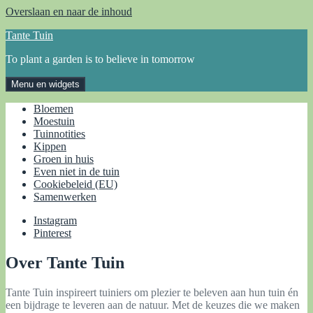
Overslaan en naar de inhoud
Tante Tuin
To plant a garden is to believe in tomorrow
Menu en widgets
Bloemen
Moestuin
Tuinnotities
Kippen
Groen in huis
Even niet in de tuin
Cookiebeleid (EU)
Samenwerken
Instagram
Pinterest
Over Tante Tuin
Tante Tuin inspireert tuiniers om plezier te beleven aan hun tuin én
een bijdrage te leveren aan de natuur. Met de keuzes die we maken